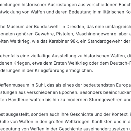
lungen historischer Ausrüstungen aus verschiedenen Epochen
ntwicklung von Waffen und deren Bedeutung in militärischen Kon
rische Museum der Bundeswehr in Dresden, das eine umfangreic
Exponaten gehören Gewehre, Pistolen, Maschinengewehre, aber 
ten Weltkrieg, wie das Karabiner 98k, ein Standardgewehr de
ebenfalls eine vielfältige Ausstellung zu historischen Waffen,
hiedenen Kriegen, etwa dem Ersten Weltkrieg oder dem Deutsch-F
nderungen in der Kriegsführung ermöglichen.
ffenmuseum in Suhl, das als eines der bedeutendsten Europas g
üstungen aus verschiedenen Epochen. Besonders beeindruckend
sten Handfeuerwaffen bis hin zu modernen Sturmgewehren und
st ausgestellt, sondern auch ihre Geschichte und der Kontext,
 Rolle von Waffen in den großen Weltkriegen, Konflikten und i
 Bedeutung von Waffen in der Geschichte auseinanderzusetzen u