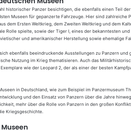
n deutschen Museen
 historischer Panzer besichtigen, die ebenfalls einen Teil der
dsten Museen für gepanzerte Fahrzeuge. Hier sind zahlreiche
 aus dem Ersten Weltkrieg, dem Zweiten Weltkrieg und dem Kal
ale Rolle spielte, sowie der Tiger I, eines der bekanntesten u
sovietischer und amerikanischer Herstellung sowie ehemalige 
sich ebenfalls beeindruckende Ausstellungen zu Panzern und 
tische Nutzung im Krieg thematisieren. Auch das Militärhistor
xemplare wie der Leopard 2, der als einer der besten Kampfpan
n Museen in Deutschland, wie zum Beispiel im Panzermuseum T
 Entwicklung und den Einsatz von Panzern über die Jahre hinwe
ichkeit, mehr über die Rolle von Panzern in den großen Konflikt
die Kriegsgeschichte.
n Museen