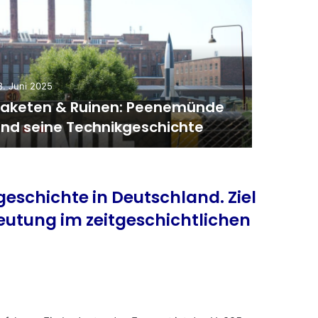
8. Juni 2025
3. Dezemb
aketen & Ruinen: Peenemünde
Marit
nd seine Technikgeschichte
Geschi
eschichte in Deutschland. Ziel
deutung im zeitgeschichtlichen