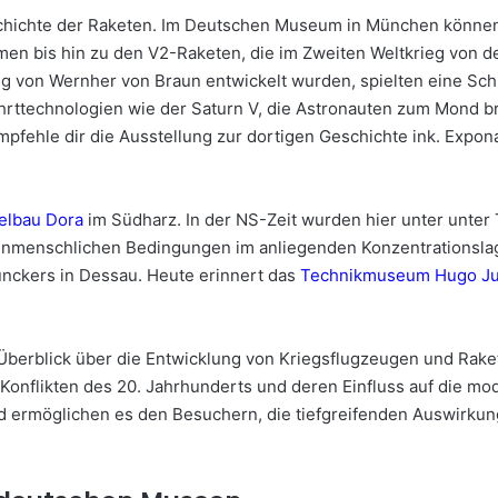
schichte der Raketen. Im Deutschen Museum in München können
en bis hin zu den V2-Raketen, die im Zweiten Weltkrieg von 
g von Wernher von Braun entwickelt wurden, spielten eine Schlüs
hrttechnologien wie der Saturn V, die Astronauten zum Mond b
pfehle dir die Ausstellung zur dortigen Geschichte ink. Expon
telbau Dora
im Südharz. In der NS-Zeit wurden hier unter unter 
nmenschlichen Bedingungen im anliegenden Konzentrationslage
nckers in Dessau. Heute erinnert das
Technikmuseum Hugo Ju
Überblick über die Entwicklung von Kriegsflugzeugen und Raket
onflikten des 20. Jahrhunderts und deren Einfluss auf die mod
nd ermöglichen es den Besuchern, die tiefgreifenden Auswirkun