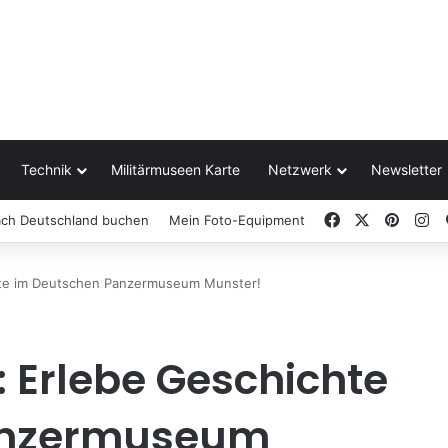
Technik
Militärmuseen Karte
Netzwerk
Newsletter
Facebook
X
Pinter
In
ach Deutschland buchen
Mein Foto-Equipment
chte im Deutschen Panzermuseum Munster!
: Erlebe Geschichte
anzermuseum