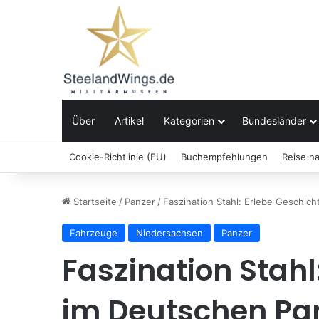
Über
Artikel
Kategorien
Bundesländer
Cookie-Richtlinie (EU)
Buchempfehlungen
Reise n
Startseite
/
Panzer
/
Faszination Stahl: Erlebe Geschi
Fahrzeuge
Niedersachsen
Panzer
Faszination Stahl
im Deutschen P