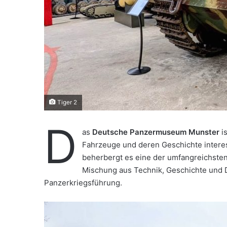
a
i
l
Tiger 2
D
as
Deutsche Panzermuseum Munster
is
Fahrzeuge und deren Geschichte interes
beherbergt es eine der umfangreichste
Mischung aus Technik, Geschichte und Di
Panzerkriegsführung.