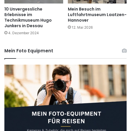
n
n
P
10 Unvergessliche
Mein Besuch im
e
Erlebnisse im
Luftfahrtmuseum Laatzen-
a
T
Technikmuseum Hugo
Hannover
n
e
Junkers in Dessau
z
c
12. Mai 2026
e
4. Dezember 2024
h
r
n
m
i
Mein Foto Equipment
u
k
s
g
e
e
u
s
m
c
M
h
u
i
n
c
s
h
t
t
e
e
r
!