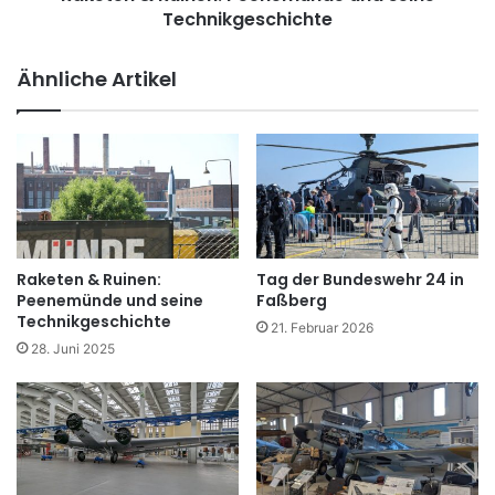
e
Technikgeschichte
i
G
n
e
e
Ähnliche Artikel
s
n
c
:
h
P
i
e
c
e
h
n
t
e
e
m
i
ü
Raketen & Ruinen:
Tag der Bundeswehr 24 in
m
n
Peenemünde und seine
Faßberg
D
d
Technikgeschichte
21. Februar 2026
e
e
28. Juni 2025
u
u
t
n
s
d
c
s
h
e
e
i