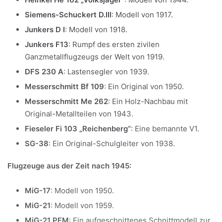
Siemens-Schuckert D.III
: Modell von 1917.
Junkers D I
: Modell von 1918.
Junkers F13
: Rumpf des ersten zivilen
Ganzmetallflugzeugs der Welt von 1919.
DFS 230 A
: Lastensegler von 1939.
Messerschmitt Bf 109
: Ein Original von 1950.
Messerschmitt Me 262
: Ein Holz-Nachbau mit
Original-Metallteilen von 1943.
Fieseler Fi 103 „Reichenberg“
: Eine bemannte V1.
SG-38
: Ein Original-Schulgleiter von 1938.
Flugzeuge aus der Zeit nach 1945:
MiG-17
: Modell von 1950.
MiG-21
: Modell von 1959.
MiG-21 PFM
: Ein aufgeschnittenes Schnittmodell zur