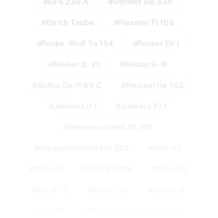
DFS 230 A
Dornier Do 335
Etrich Taube
Fieseler Fi 103
Focke-Wulf Ta 154
Focker Dr I
Fokker D. VII
Fokker E-III
Gotha Go-P.60 C
Heinkel He 162
Junkers D I
Junkers F13
Messerschmitt Bf 109
Messerschmitt Me 262
MiG-17
MiG-21
MiG-21 PFM
MiG-23
Mil Mi-2
Mil Mi-24
Mil Mi-8
SG-38
Siemens-Schuckert D.III