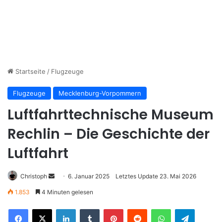
Startseite
/
Flugzeuge
Flugzeuge
Mecklenburg-Vorpommern
Luftfahrttechnische Museum
Rechlin – Die Geschichte der
Luftfahrt
Christoph
S
6. Januar 2025
Letztes Update 23. Mai 2026
e
1.853
4 Minuten gelesen
n
LinkedIn
Tumblr
Pinterest
Reddit
WhatsApp
Telegram
d