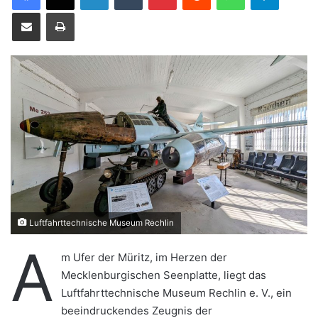
e
Teile per E-Mail
Drucken
u
n
s
e
i
n
e
E
-
M
a
i
Luftfahrttechnische Museum Rechlin
l
A
m Ufer der Müritz, im Herzen der
Mecklenburgischen Seenplatte, liegt das
Luftfahrttechnische Museum Rechlin e. V., ein
beeindruckendes Zeugnis der