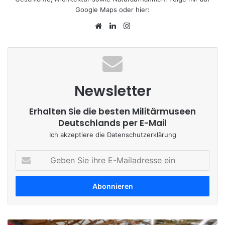
Google Maps
oder hier:
We
Lin
Ins
bs
ke
tag
eit
dIn
ra
e
m
Newsletter
Erhalten Sie die besten Militärmuseen
Deutschlands per E-Mail
Ich akzeptiere die
Datenschutzerklärung
G
e
b
e
n
S
i
F