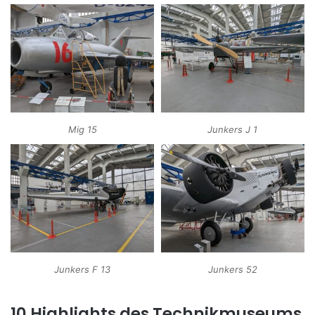
Mig 15
Junkers J 1
Junkers F 13
Junkers 52
10 Highlights des Technikmuseums