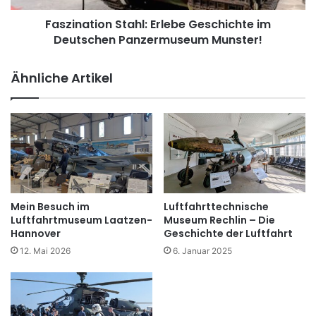
e
i
n
s
Faszination Stahl: Erlebe Geschichte im
o
c
Deutschen Panzermuseum Munster!
n
h
S
i
t
Ähnliche Artikel
c
a
h
h
t
l
e
:
d
E
e
r
s
l
S
e
e
b
Mein Besuch im
Luftfahrttechnische
e
e
Luftfahrtmuseum Laatzen-
Museum Rechlin – Die
k
G
Hannover
Geschichte der Luftfahrt
r
e
12. Mai 2026
6. Januar 2025
i
s
e
c
g
h
s
i