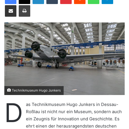
e
Teile per E-Mail
Drucken
u
n
s
e
i
n
e
E
-
M
a
i
Technikmuseum Hugo Junkers
l
D
as Technikmuseum Hugo Junkers in Dessau-
Roßlau ist nicht nur ein Museum, sondern auch
ein Zeugnis für Innovation und Geschichte. Es
ehrt einen der herausragendsten deutschen