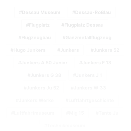
Dessau Museum
Dessau-Roßlau
Flugplatz
Flugplatz Dessau
Flugzeugbau
Ganzmetallflugzeug
Hugo Junkers
Junkers
Junkers 52
Junkers A 50 Junior
Junkers F 13
Junkers G 38
Junkers J 1
Junkers Ju 52
Junkers W 33
Junkers Werke
Luftfahrtgeschichte
Luftfahrtmuseum
Mig 15
Tante Ju
Technikmuseum