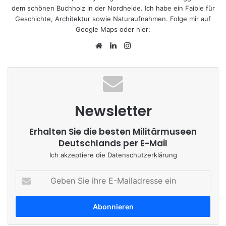
dem schönen Buchholz in der Nordheide. Ich habe ein Faible für
Geschichte, Architektur sowie Naturaufnahmen. Folge mir auf
Google Maps
oder hier:
We
Lin
Ins
bs
ke
tag
eit
dIn
ra
e
m
Newsletter
Erhalten Sie die besten Militärmuseen
Deutschlands per E-Mail
Ich akzeptiere die
Datenschutzerklärung
G
e
b
e
n