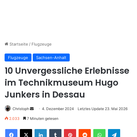
Startseite
/
Flugzeuge
Flugzeuge
Sachsen-Anhalt
10 Unvergessliche Erlebnisse
im Technikmuseum Hugo
Junkers in Dessau
Christoph
S
4. Dezember 2024
Letztes Update 23. Mai 2026
e
2.033
7 Minuten gelesen
n
LinkedIn
Tumblr
Pinterest
Reddit
WhatsApp
Telegram
d