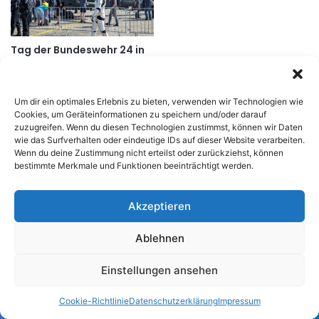
c
h
t
Tag der Bundeswehr 24 in
e
Faßberg
i
m
21. Februar 2026
D
Um dir ein optimales Erlebnis zu bieten, verwenden wir Technologien wie
e
Cookies, um Geräteinformationen zu speichern und/oder darauf
Mein Foto Equipment
u
zuzugreifen. Wenn du diesen Technologien zustimmst, können wir Daten
t
wie das Surfverhalten oder eindeutige IDs auf dieser Website verarbeiten.
Wenn du deine Zustimmung nicht erteilst oder zurückziehst, können
s
bestimmte Merkmale und Funktionen beeinträchtigt werden.
c
h
e
Akzeptieren
n
P
Ablehnen
a
n
Einstellungen ansehen
z
e
Cookie-Richtlinie
Datenschutzerklärung
Impressum
r
m