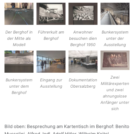
Der Berghof in
Führerkult am
Anwohner
Bunkersystem
der Mitte als
Berghof
besuchen dien
unter der
Modell
Berghof 1950
Ausstellung
Zwei
Bunkersystem
Eingang zur
Dokumentation
Militärexperten
unter dem
Ausstellung
Obersalzberg
und zwei
Berghof
ahnungslose
Anfänger unter
sich
Bild oben: Besprechung am Kartentisch im Berghof: Benito
Mussolini, Alfred Jodl, Adolf Hitler, Wilhelm Keitel