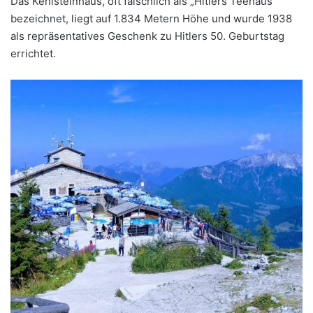
Das Kehlsteinhaus, oft f
älschlich als
„Hitlers Teehaus“
bezeichnet, liegt auf 1.834 Metern H
öhe und wurde 1938
als repräsentatives Geschenk zu Hitlers 50. Geburtstag
errichtet.