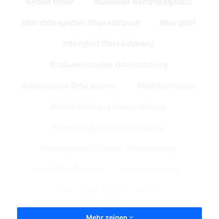
Adolf Hitler
Bahnhof Berchtesgaden
Berchtesgaden Obersalzberg
Berghof
Berghof Obersalzberg
Dokumentation Obersalzberg
historische Orte Bayern
Kehlsteinhaus
Kehlsteinhaus Obersalzberg
Lernort Nationalsozialismus
Nationalsozialismus Obersalzberg
NS-Zeit Bayern
Obersalzberg
Obersalzberg Geschichte
Mehr zeigen