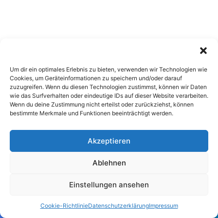
Um dir ein optimales Erlebnis zu bieten, verwenden wir Technologien wie
Cookies, um Geräteinformationen zu speichern und/oder darauf
zuzugreifen. Wenn du diesen Technologien zustimmst, können wir Daten
wie das Surfverhalten oder eindeutige IDs auf dieser Website verarbeiten.
Wenn du deine Zustimmung nicht erteilst oder zurückziehst, können
bestimmte Merkmale und Funktionen beeinträchtigt werden.
Christoph
Akzeptieren
Hallo ich bin Chris, Hobbyfotograf und Tourismus-Blogger aus
Ablehnen
dem schönen Buchholz in der Nordheide. Ich habe ein Faible für
Geschichte, Architektur sowie Naturaufnahmen. Folge mir auf
Einstellungen ansehen
Google Maps
oder hier:
We
Lin
Ins
Cookie-Richtlinie
Datenschutzerklärung
Impressum
bs
ke
tag