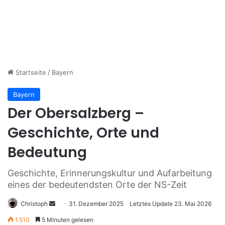
Startseite
/
Bayern
Bayern
Der Obersalzberg –
Geschichte, Orte und
Bedeutung
Geschichte, Erinnerungskultur und Aufarbeitung
eines der bedeutendsten Orte der NS-Zeit
Christoph
S
31. Dezember 2025
Letztes Update 23. Mai 2026
e
1.510
5 Minuten gelesen